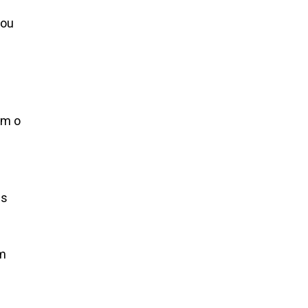
 ou
om o
us
om