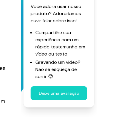
les
rem