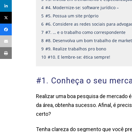
4
#4. Modernize-se: software jurídico –
5
#5. Possua um site próprio
6
#6. Considere as redes sociais para advog
7
#7. … e o trabalho como correspondente
8
#8. Desenvolva um bom trabalho de market
9
#9. Realize trabalhos pro bono
10
#10. E lembre-se: ética sempre!
#1. Conheça o seu merc
Realizar uma boa pesquisa de mercado é 
da área, obtenha sucesso. Afinal, é preci
certo?
Tenha clareza do segmento que você pret