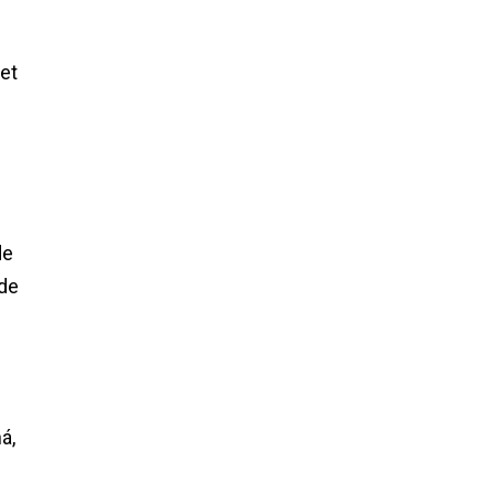
net
de
 de
á,