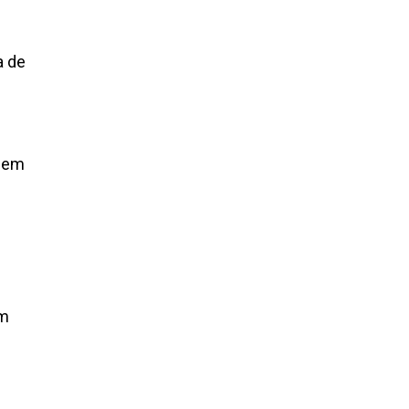
a de
s em
um