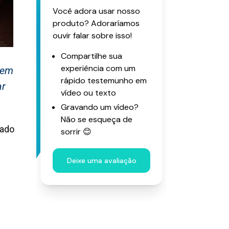
 em
ar
cado