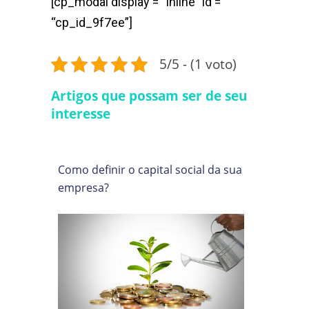
[cp_modal display = “inline” id =
“cp_id_9f7ee”]
5/5 - (1 voto)
Artigos que possam ser de seu
interesse
Como definir o capital social da sua
empresa?