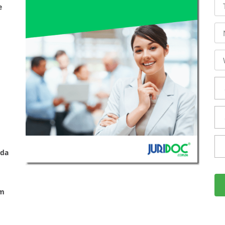
e
ada
om