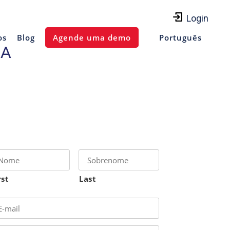
Login
os
Blog
Agende uma demo
Português
DA
rst
Last