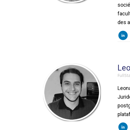
socié
facul
des a
Le
FullSt
Leona
Jurid
postg
plata