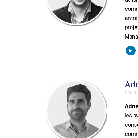
comm
entre
proje
Mana
Adr
CO-FU
Adri
les a
consu
comme