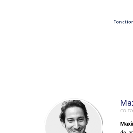
Fonctio
Ma
CO-FO
Max
de la