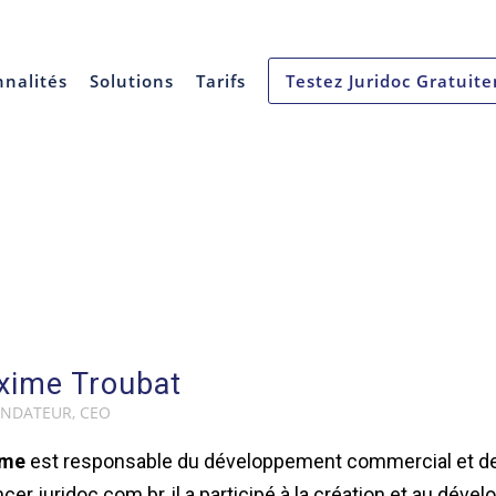
nnalités
Solutions
Tarifs
Testez Juridoc Gratuit
Notre Equipe
xime Troubat
NDATEUR, CEO
ime
est responsable du développement commercial et de 
ncer juridoc.com.br, il a participé à la création et au dé